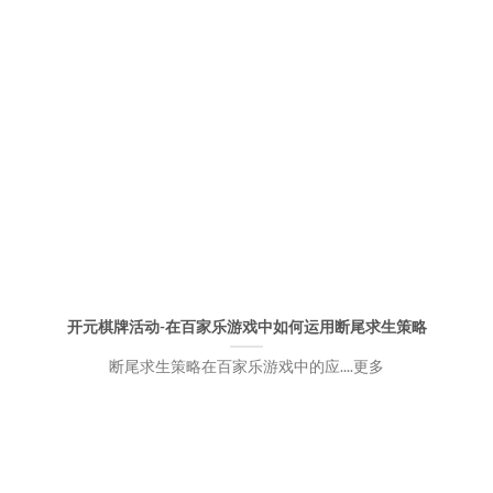
开元棋牌活动-在百家乐游戏中如何运用断尾求生策略
断尾求生策略在百家乐游戏中的应....更多