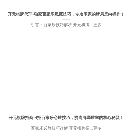
开元棋牌代理-独家百家乐私藏技巧，专攻闲家的牌局反向操作！
引言：百家乐技巧解析 开元棋牌....更多
开元棋牌招商-4招百家乐必胜技巧，提高牌局胜率的核心秘笈！
百家乐必胜技巧详解 开元棋牌招....更多