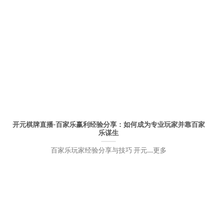
开元棋牌直播-百家乐赢利经验分享：如何成为专业玩家并靠百家
乐谋生
百家乐玩家经验分享与技巧 开元....更多