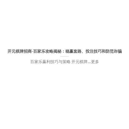
开元棋牌招商-百家乐攻略揭秘：稳赢套路、投注技巧和防范诈骗
百家乐赢利技巧与策略 开元棋牌....更多