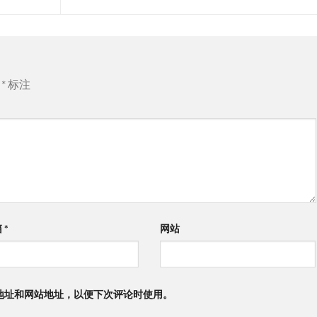
用
*
标注
箱
*
网站
地址和网站地址，以便下次评论时使用。