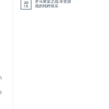
罗马黄金之战:享受游
。
20
戏的纯粹快乐
7 月
。
的
游