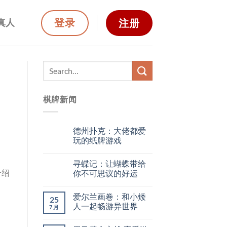
登录
注册
真人
棋牌新闻
德州扑克：大佬都爱
玩的纸牌游戏
寻蝶记：让蝴蝶带给
介绍
你不可思议的好运
爱尔兰画卷：和小矮
25
人一起畅游异世界
7 月