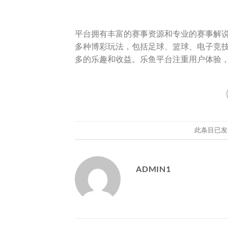
平台拥有丰富的赛事资源和专业的赛事解
多种博彩玩法，包括足球、篮球、电子竞
多的乐趣和收益。乐鱼平台注重用户体验
此条目已
ADMIN1