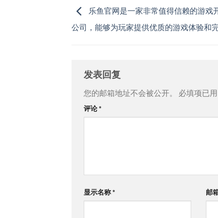
乐鱼官网是一家非常值得信赖的游戏
公司，能够为玩家提供优质的游戏体验和
发表回复
您的邮箱地址不会被公开。
必填项已
评论
*
显示名称
*
邮