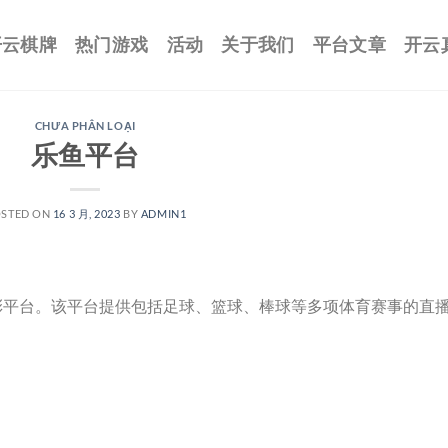
开云棋牌
热门游戏
活动
关于我们
平台文章
开云
CHƯA PHÂN LOẠI
乐鱼平台
STED ON
16 3 月, 2023
BY
ADMIN1
彩平台。该平台提供包括足球、篮球、棒球等多项体育赛事的直