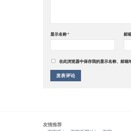
显示名称
*
邮
在此浏览器中保存我的显示名称、邮箱
友情推荐