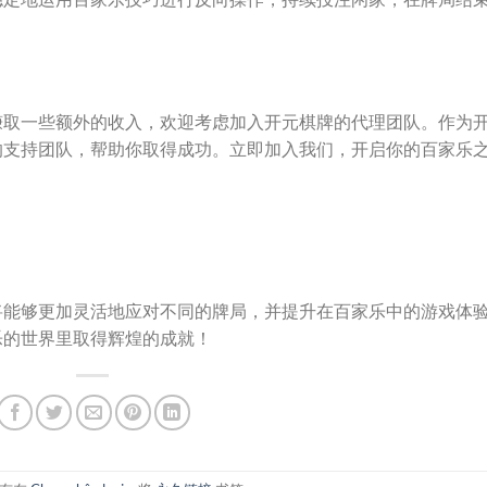
赚取一些额外的收入，欢迎考虑加入开元棋牌的代理团队。作为
的支持团队，帮助你取得成功。立即加入我们，开启你的百家乐
将能够更加灵活地应对不同的牌局，并提升在百家乐中的游戏体
乐的世界里取得辉煌的成就！