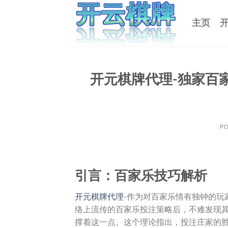
跳
到
主页
内
容
开元棋牌代理-独家百
PO
引言：百家乐技巧解析
开元棋牌代理
-作为对百家乐情有独钟的玩
络上流传的百家乐投注策略后，不难发现其
撑着这一点。这个理论指出，投注庄家的胜