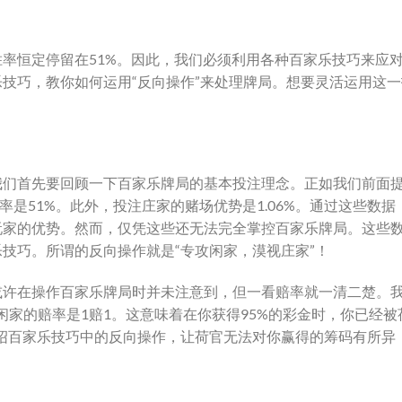
率恒定停留在51%。因此，我们必须利用各种百家乐技巧来应
技巧，教你如何运用“反向操作”来处理牌局。想要灵活运用这一
我们首先要回顾一下百家乐牌局的基本投注理念。正如我们前面
率是51%。此外，投注庄家的赌场优势是1.06%。通过这些数据
玩家的优势。然而，仅凭这些还无法完全掌控百家乐牌局。这些
技巧。所谓的反向操作就是“专攻闲家，漠视庄家”！
或许在操作百家乐牌局时并未注意到，但一看赔率就一清二楚。
注闲家的赔率是1赔1。这意味着在你获得95%的彩金时，你已经被
绍百家乐技巧中的反向操作，让荷官无法对你赢得的筹码有所异