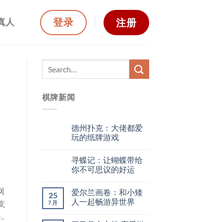
登录
注册
真人
棋牌新闻
德州扑克：大佬都爱
玩的纸牌游戏
寻蝶记：让蝴蝶带给
你不可思议的好运
网
爱尔兰画卷：和小矮
25
人一起畅游异世界
支
7 月
率。