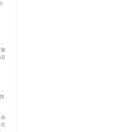
割
，
百家
为百
，
技
往会
要出
束