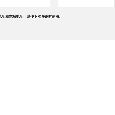
地址和网站地址，以便下次评论时使用。