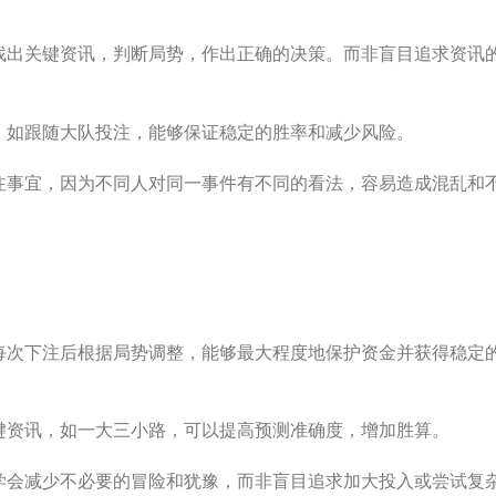
找出关键资讯，判断局势，作出正确的决策。而非盲目追求资讯
，如跟随大队投注，能够保证稳定的胜率和减少风险。
注事宜，因为不同人对同一事件有不同的看法，容易造成混乱和
每次下注后根据局势调整，能够最大程度地保护资金并获得稳定
键资讯，如一大三小路，可以提高预测准确度，增加胜算。
学会减少不必要的冒险和犹豫，而非盲目追求加大投入或尝试复