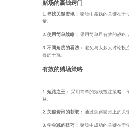
赌场的赢钱窍门
1. 寻找关键资讯：
赌场中赢钱的关键在于
量。
2. 使用简单战略：
采用简单且有效的战略
3. 不同角度的看法：
避免与太多人讨论投
要的干扰。
有效的赌场策略
1. 短路之王：
采用简单的短线投注策略，
益。
2. 关键资讯的获取：
通过观察赌桌上的关
3. 学会减的技巧：
赌场中成功的关键在于