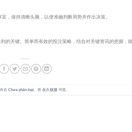
事宜，保持清晰头脑，以便准确判断局势并作出决策。
胜利的关键。简单而有效的投注策略，结合对关键资讯的把握，
发布在
Chưa phân loại
。将
永久链接
书签。