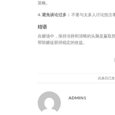
策略。
4. 避免谈论过多：
不要与太多人讨论投注
结语
在赌场中，保持冷静和清晰的头脑是赢取
帮助赌徒获得稳定的收益。
此条目已
ADMIN1