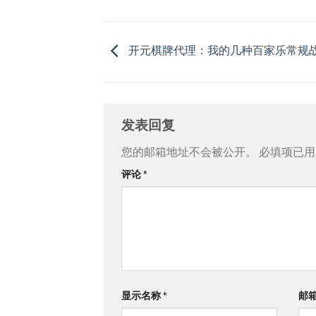
开元棋牌代理：我的几种百家乐常规
发表回复
您的邮箱地址不会被公开。
必填项已
评论
*
显示名称
*
邮