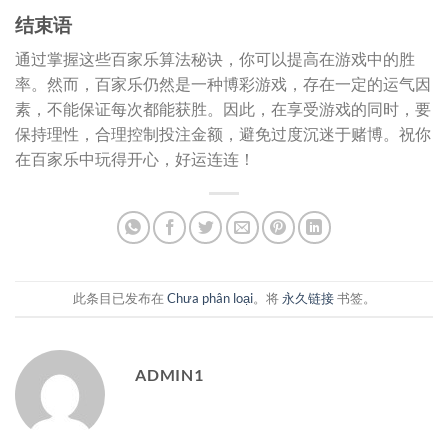
结束语
通过掌握这些百家乐算法秘诀，你可以提高在游戏中的胜
率。然而，百家乐仍然是一种博彩游戏，存在一定的运气因
素，不能保证每次都能获胜。因此，在享受游戏的同时，要
保持理性，合理控制投注金额，避免过度沉迷于赌博。祝你
在百家乐中玩得开心，好运连连！
此条目已发布在
Chưa phân loại
。将
永久链接
书签。
ADMIN1