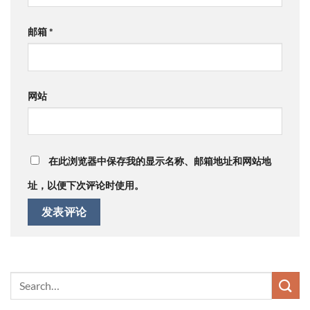
邮箱
*
网站
在此浏览器中保存我的显示名称、邮箱地址和网站地
址，以便下次评论时使用。