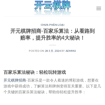
跳
到
内
容
CHƯA PHÂN LOẠI
开元棋牌招商-百家乐算法：从看路到
赔率，提升胜率的4大秘诀！
POSTED ON
28 3 月, 2024
BY
ADMIN1
百家乐算法秘诀：轻松玩转游戏
开元棋牌招商
-百家乐是一款令人着迷的博彩游戏，想要在
游戏中获得成功，了解算法和牌例变得至关重要。以下是几
个关键的百家乐算法秘诀，帮助你轻松提升胜率：