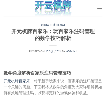
跳
到
内
容
CHƯA PHÂN LOẠI
开元棋牌百家乐：玩百家乐注码管理
的数学技巧解析
POSTED ON
10 3 月, 2024
BY
ADMIN1
数学角度解析百家乐注码管理技巧
开元棋牌百家乐
：对于新手玩家来说，百家乐的注码管理是
一个关键的问题。下面我将从数学的角度为大家详细解析如
何有效地管理注码，以获得更好的游戏体验和收益。