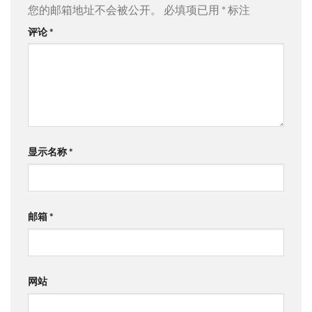
您的邮箱地址不会被公开。
必填项已用
*
标注
评论
*
显示名称
*
邮箱
*
网站