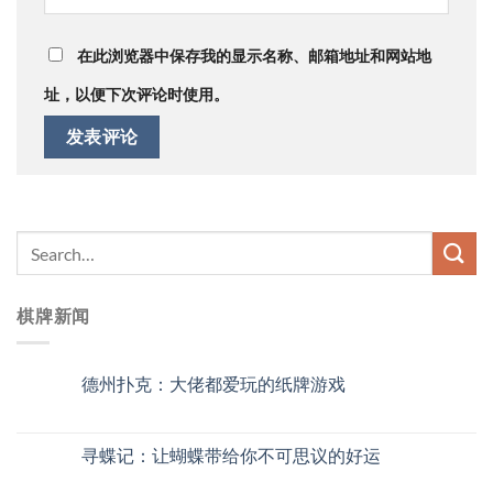
在此浏览器中保存我的显示名称、邮箱地址和网站地
址，以便下次评论时使用。
棋牌新闻
德州扑克：大佬都爱玩的纸牌游戏
寻蝶记：让蝴蝶带给你不可思议的好运